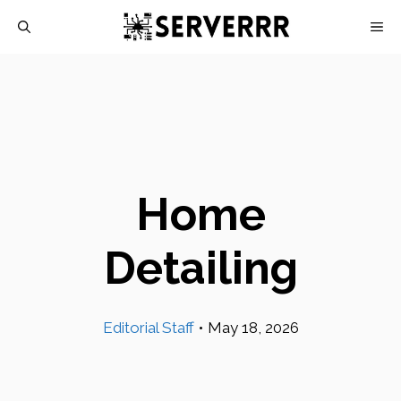
Skip
M
to
content
Home
Detailing
Editorial Staff
•
May 18, 2026